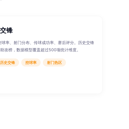
史交锋
控球率、射门分布、传球成功率、赛后评分。历史交锋
助攻榜，数据模型覆盖超过500项统计维度。
历史交锋
控球率
射门热区