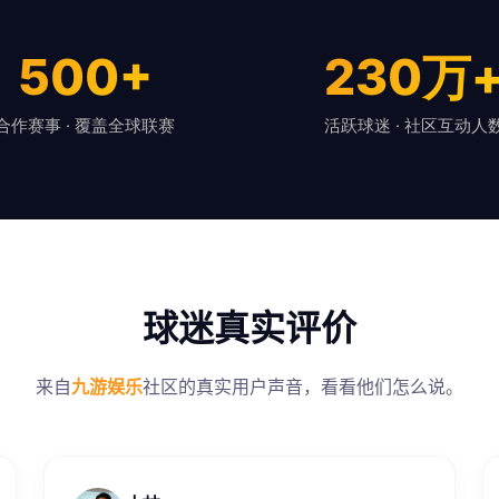
500+
230万
合作赛事 · 覆盖全球联赛
活跃球迷 · 社区互动人
球迷真实评价
来自
九游娱乐
社区的真实用户声音，看看他们怎么说。