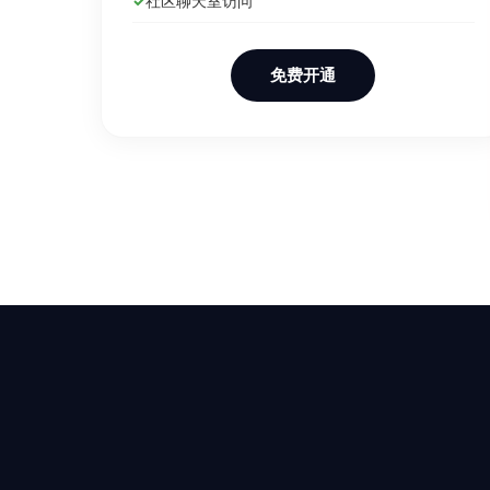
社区聊天室访问
免费开通