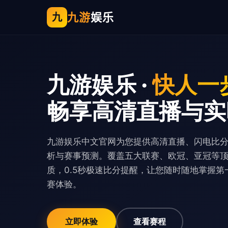
九游
娱乐
九
九游娱乐 ·
快人一
畅享高清直播与实
九游娱乐中文官网为您提供高清直播、闪电比
析与赛事预测。覆盖五大联赛、欧冠、亚冠等顶级赛
质，0.5秒极速比分提醒，让您随时随地掌握
赛体验。
立即体验
查看赛程