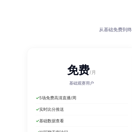
从基础免费到终
免费
/月
基础观赛用户
5场免费高清直播/周
实时比分推送
基础数据查看