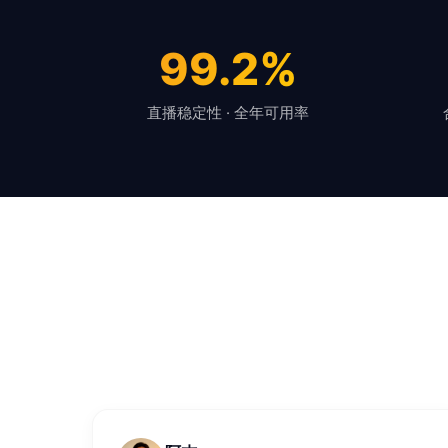
99.2%
直播稳定性 · 全年可用率