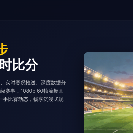
步
时比分
分、实时赛况推送、深度数据分
事，1080p 60帧流畅画
第一手比赛动态，畅享沉浸式观